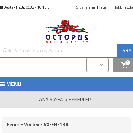
Destek Hattı: 0532 416 10 84
Siparişlerim
|
İletişim
|
Hakkımızda
ARA
0
MENU
ANA SAYFA
»
FENERLER
Fener - Vortex - VX-FH-138