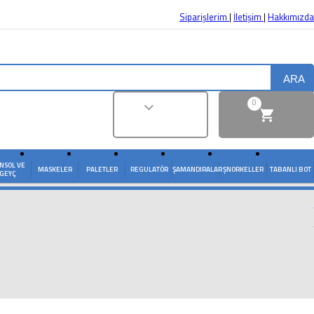
Siparişlerim
|
İletişim
|
Hakkımızda
ARA
0
NSOL VE
MASKELER
PALETLER
REGULATÖR
ŞAMANDIRALAR
ŞNORKELLER
TABANLI BOT
GEYÇ