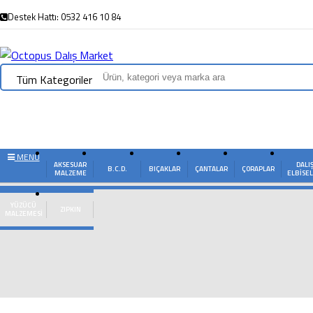
Destek Hattı: 0532 416 10 84
Tüm Kategoriler
MENU
AKSESUAR
DALI
B.C.D.
BIÇAKLAR
ÇANTALAR
ÇORAPLAR
MALZEME
ELBISEL
YÜZÜCÜ
ZIPKIN
MALZEMESI