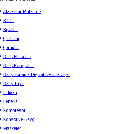
Aksesuar Malzeme
B.C.D.
Bıçaklar
Çantalar
Çoraplar
Dalış Elbiseleri
Dalış Komputer
Dalış Sonarı - Digital Derinlik ölçer
Dalış Tüpü
Eldiven
Fenerler
Kompresör
Konsol ve Geyç
Maskeler