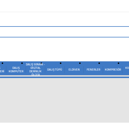
DALIŞ SONARI -
Ş
DALIŞ
DIGITAL
KO
DALIŞ TÜPÜ
ELDIVEN
FENERLER
KOMPRESÖR
ERI
KOMPUTER
DERINLIK
ÖLÇER