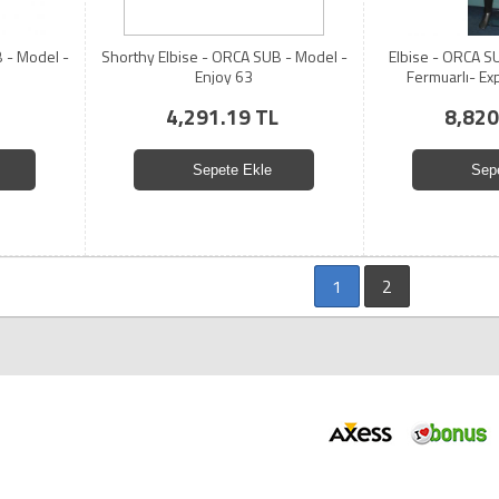
 - Model -
Shorthy Elbise - ORCA SUB - Model -
Elbise - ORCA 
Enjoy 63
Fermuarlı- Ex
4,291.19 TL
8,820
Sepete Ekle
Sep
1
2