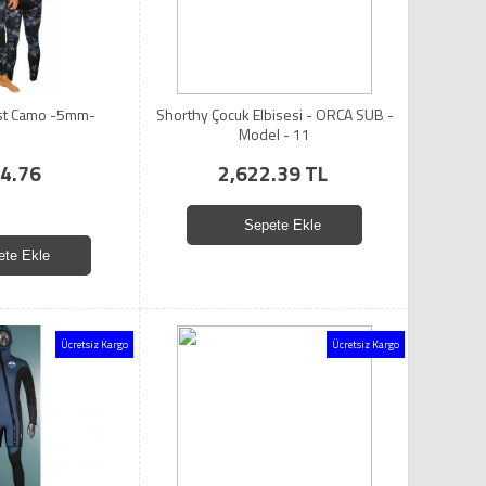
st Camo -5mm-
Shorthy Çocuk Elbisesi - ORCA SUB -
Model - 11
4.76
2,622.39 TL
Sepete Ekle
ete Ekle
Ücretsiz Kargo
Ücretsiz Kargo