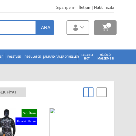
Siparişlerim
|
İletişim
|
Hakkımızda
0
ARA
TABANLI
YÜZÜCÜ
ER
PALETLER
REGULATÖR
ŞAMANDIRALAR
ŞNORKELLER
BOT
MALZEMESI
EK FIYAT
Yeni Ürün
Ücretsiz Kargo