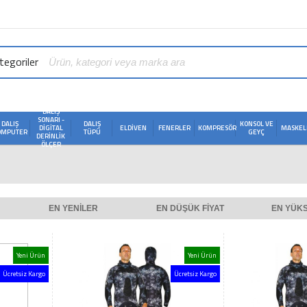
egoriler
DALIŞ
SONARI -
DALIŞ
DALIŞ
KONSOL VE
DIGITAL
ELDIVEN
FENERLER
KOMPRESÖR
MASKEL
OMPUTER
TÜPÜ
GEYÇ
DERINLIK
ÖLÇER
EN YENILER
EN DÜŞÜK FIYAT
EN YÜKS
Yeni Ürün
Yeni Ürün
Ücretsiz Kargo
Ücretsiz Kargo