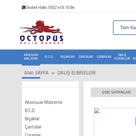
Destek Hattı: 0532 416 10 84
Tüm Kat
AKSESUAR
DALIŞ
B.C.D.
BIÇAKLAR
ÇANTALAR
ÇORAPLAR
MALZEME
ELBISELERI
K
ANA SAYFA
ZIPKIN
»
DALIŞ ELBISELERI
ÇOK SATANLAR
Aksesuar Malzeme
B.C.D.
Bıçaklar
Çantalar
Çoraplar