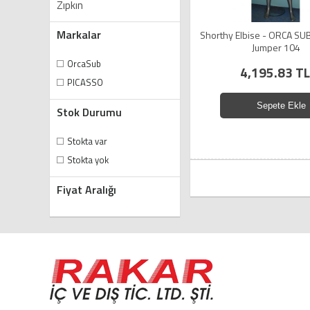
Zıpkın
Markalar
Shorthy Elbise - ORCA SUB
Jumper 104
OrcaSub
4,195.83 TL
PICASSO
Sepete Ekle
Stok Durumu
Stokta var
Stokta yok
Fiyat Aralığı