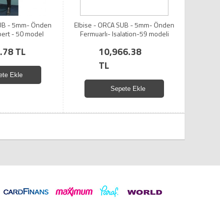
SUB - 5mm- Önden
Elbise - ORCA SUB - 5mm- Önden
pert - 50 model
Fermuarlı- Isalation-59 modeli
.78 TL
10,966.38
TL
ete Ekle
Sepete Ekle