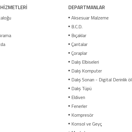
 HİZMETLERİ
DEPARTMANLAR
aloğu
Aksesuar Malzeme
B.C.D.
Arama
Bıçaklar
zda
Çantalar
Çoraplar
Dalış Elbiseleri
Dalış Komputer
Dalış Sonarı - Digital Derinlik ö
Dalış Tüpü
Eldiven
Fenerler
Kompresör
Konsol ve Geyç