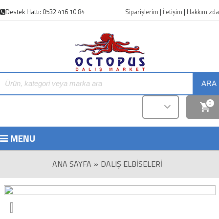
Destek Hattı: 0532 416 10 84
Siparişlerim
|
İletişim
|
Hakkımızda
ARA
0
MENU
ANA SAYFA
»
DALIŞ ELBISELERI