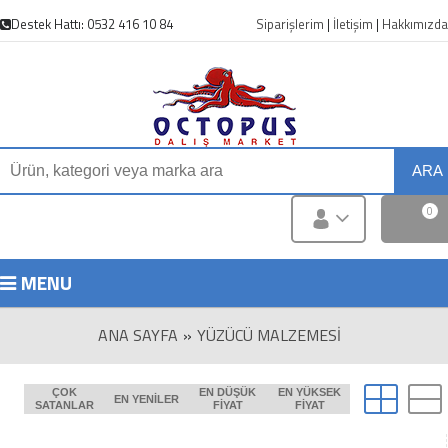
Destek Hattı: 0532 416 10 84
Siparişlerim
|
İletişim
|
Hakkımızda
ARA
0
MENU
ANA SAYFA
»
YÜZÜCÜ MALZEMESI
ÇOK
EN DÜŞÜK
EN YÜKSEK
EN YENILER
SATANLAR
FIYAT
FIYAT