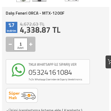
Dalış Feneri ORCA - MTX-1200F
4,672.63 TL
%7
4,338.87
TL
indirim
TIKLA WHATSAPP İLE SİPARİŞ VER
05324161084
7x24 Whatsapp Üzerinden de Sipariş Verebilirsiniz.
·
Ürünü karşılaştırma listeme ekle
(
Karşılaştır
)