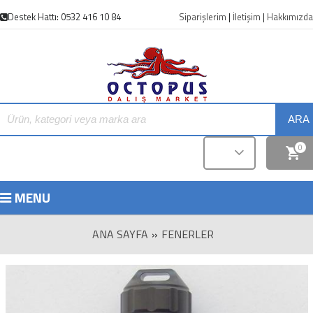
Destek Hattı: 0532 416 10 84
Siparişlerim
|
İletişim
|
Hakkımızda
ARA
0
MENU
ANA SAYFA
»
FENERLER