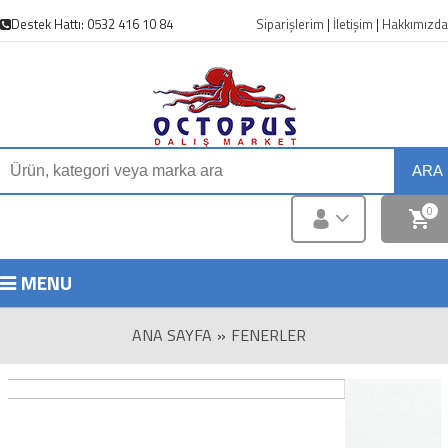
Destek Hattı: 0532 416 10 84
Siparişlerim
|
İletişim
|
Hakkımızda
ARA
0
MENU
ANA SAYFA
»
FENERLER