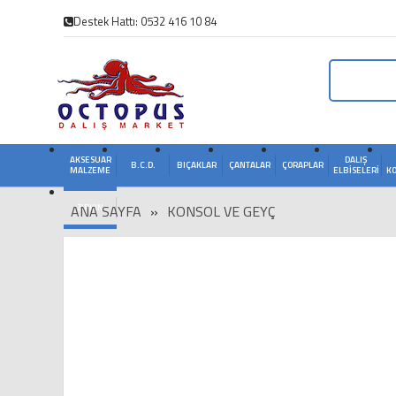
Destek Hattı: 0532 416 10 84
AKSESUAR
DALIŞ
B.C.D.
BIÇAKLAR
ÇANTALAR
ÇORAPLAR
MALZEME
ELBISELERI
K
ANA SAYFA
ZIPKIN
»
KONSOL VE GEYÇ