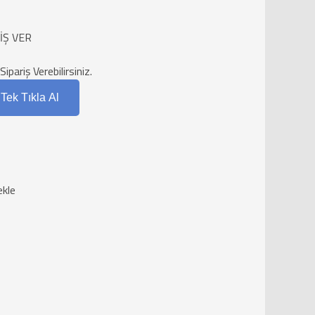
İŞ VER
ariş Verebilirsiniz.
Tek Tıkla Al
ekle