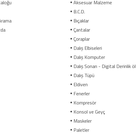
aloğu
Aksesuar Malzeme
B.C.D.
Arama
Bıçaklar
zda
Çantalar
Çoraplar
Dalış Elbiseleri
Dalış Komputer
Dalış Sonarı - Digital Derinlik ö
Dalış Tüpü
Eldiven
Fenerler
Kompresör
Konsol ve Geyç
Maskeler
Paletler