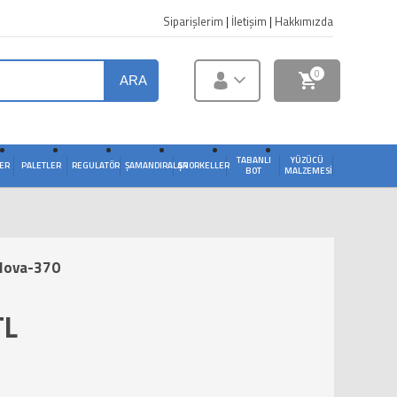
Siparişlerim
|
İletişim
|
Hakkımızda
0
ARA
TABANLI
YÜZÜCÜ
ER
PALETLER
REGULATÖR
ŞAMANDIRALAR
ŞNORKELLER
BOT
MALZEMESI
 Nova-370
TL