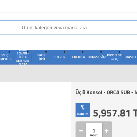
DALIŞ
SONARI -
DALIŞ
DALIŞ
KONSOL VE
DIGITAL
ELDIVEN
FENERLER
KOMPRESÖR
MASKEL
OMPUTER
TÜPÜ
GEYÇ
DERINLIK
ÖLÇER
Üçlü Konsol - ORCA SUB -
%
5,957.81
indirim