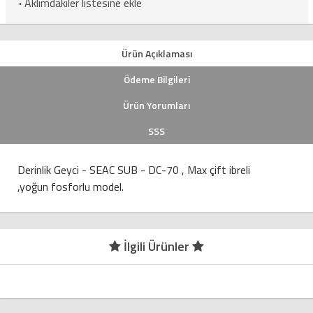
·
Aklımdakiler listesine ekle
Ürün Açıklaması
Ödeme Bilgileri
Ürün Yorumları
SSS
Derinlik Geyci - SEAC SUB - DC-70 , Max çift ibreli
,yoğun fosforlu model.
İlgili Ürünler