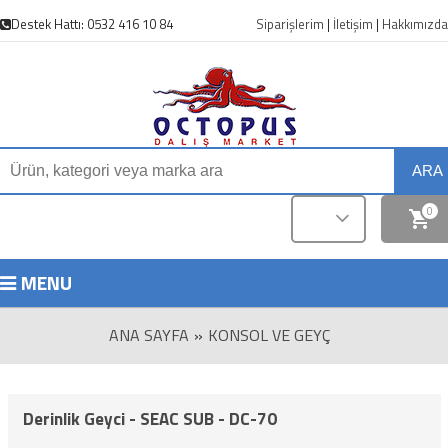
Destek Hattı: 0532 416 10 84
Siparişlerim
|
İletişim
|
Hakkımızda
ARA
0
MENU
ANA SAYFA
»
KONSOL VE GEYÇ
Derinlik Geyci - SEAC SUB - DC-70