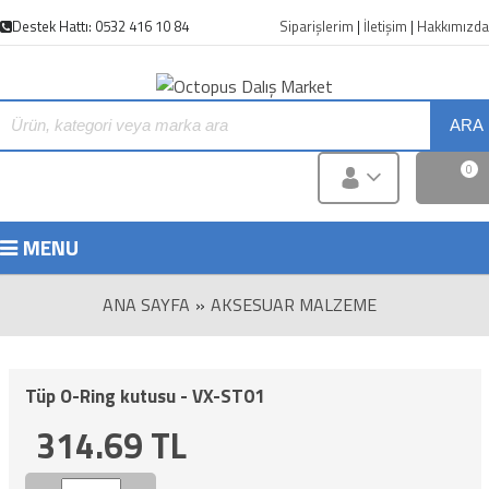
Destek Hattı: 0532 416 10 84
Siparişlerim
|
İletişim
|
Hakkımızda
ARA
0
MENU
ANA SAYFA
»
AKSESUAR MALZEME
Tüp O-Ring kutusu - VX-ST01
314.69
TL