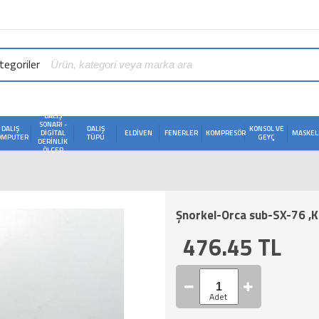
egoriler
DALIŞ
SONARI -
DALIŞ
DALIŞ
KONSOL VE
DIGITAL
ELDIVEN
FENERLER
KOMPRESÖR
MASKEL
OMPUTER
TÜPÜ
GEYÇ
DERINLIK
ÖLÇER
Şnorkel-Orca sub-SX-76 ,Kıvr
476.45
TL