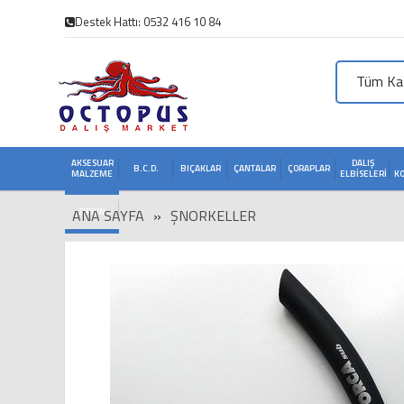
Destek Hattı: 0532 416 10 84
Tüm Kat
AKSESUAR
DALIŞ
B.C.D.
BIÇAKLAR
ÇANTALAR
ÇORAPLAR
MALZEME
ELBISELERI
K
ANA SAYFA
ZIPKIN
»
ŞNORKELLER