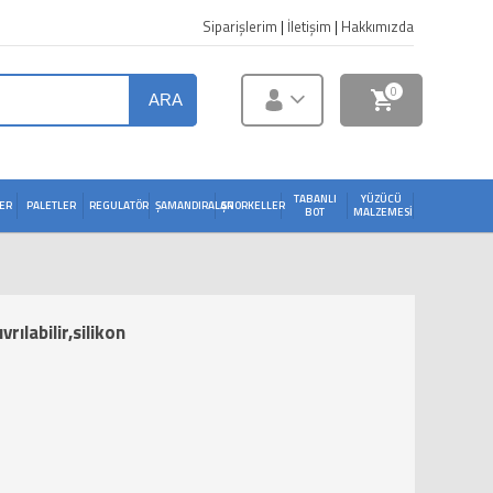
Siparişlerim
|
İletişim
|
Hakkımızda
0
ARA
TABANLI
YÜZÜCÜ
ER
PALETLER
REGULATÖR
ŞAMANDIRALAR
ŞNORKELLER
BOT
MALZEMESI
ılabilir,silikon