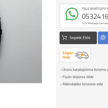
TIKLA WHATSAPP İ
053241
7x24 Whatsapp Üzerinden d
Sepete Ekle
·
Ürünü karşılaştırma listeme 
·
Fiyatı düşünce bildir
·
Aklımdakiler listesine ekle