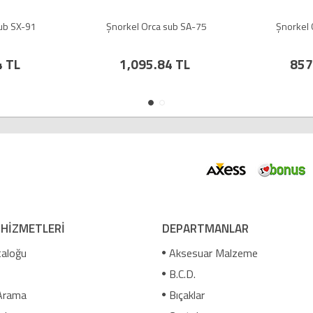
sub SX-91
Şnorkel Orca sub SA-75
Şnorkel 
4 TL
1,095.84 TL
857
 HİZMETLERİ
DEPARTMANLAR
aloğu
Aksesuar Malzeme
B.C.D.
Arama
Bıçaklar