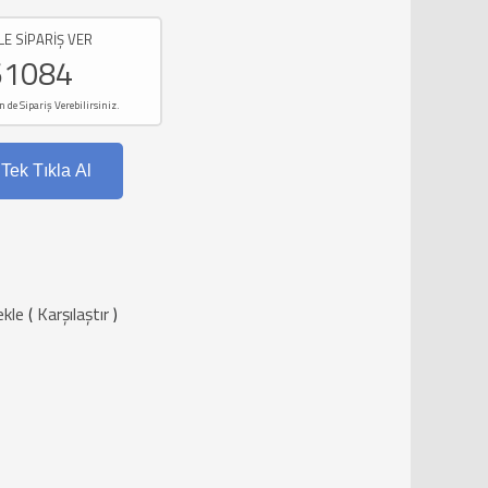
LE SİPARİŞ VER
61084
e Sipariş Verebilirsiniz.
Tek Tıkla Al
ekle
(
Karşılaştır
)