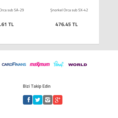
Orca sub SA-29
Şnorkel Orca sub SX-42
Şnork
.61 TL
476.45 TL
%
Bizi Takip Edin