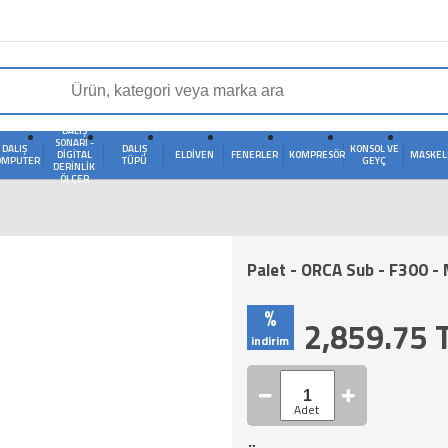
DALIŞ
SONARI -
DALIŞ
DALIŞ
KONSOL VE
DIGITAL
ELDIVEN
FENERLER
KOMPRESÖR
MASKEL
OMPUTER
TÜPÜ
GEYÇ
DERINLIK
ÖLÇER
Palet - ORCA Sub - F300 - 
%
2,859.75
indirim