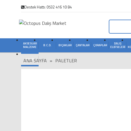
Destek Hattı: 0532 416 10 84
AKSESUAR
DALIŞ
B.C.D.
BIÇAKLAR
ÇANTALAR
ÇORAPLAR
MALZEME
ELBISELERI
K
ANA SAYFA
ZIPKIN
»
PALETLER