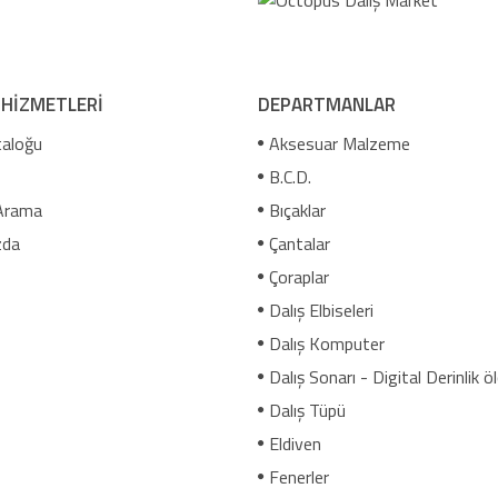
 HİZMETLERİ
DEPARTMANLAR
aloğu
Aksesuar Malzeme
B.C.D.
Arama
Bıçaklar
zda
Çantalar
Çoraplar
Dalış Elbiseleri
Dalış Komputer
Dalış Sonarı - Digital Derinlik ö
Dalış Tüpü
Eldiven
Fenerler