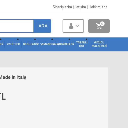
Siparişlerim
|
İletişim
|
Hakkımızda
0
ARA
TABANLI
YÜZÜCÜ
ER
PALETLER
REGULATÖR
ŞAMANDIRALAR
ŞNORKELLER
BOT
MALZEMESI
Made in Italy
TL