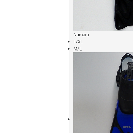
Numara
L/XL
M/L