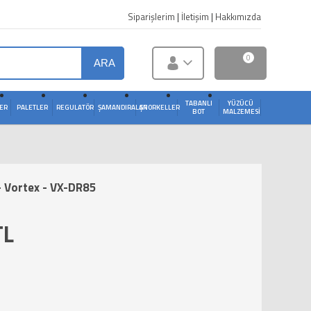
Siparişlerim
|
İletişim
|
Hakkımızda
0
ARA
TABANLI
YÜZÜCÜ
ER
PALETLER
REGULATÖR
ŞAMANDIRALAR
ŞNORKELLER
BOT
MALZEMESI
 - Vortex - VX-DR85
TL