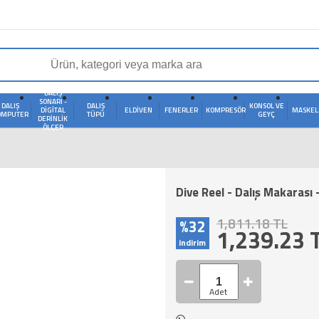
DALIŞ
SONARI -
DALIŞ
DALIŞ
KONSOL VE
DIGITAL
ELDIVEN
FENERLER
KOMPRESÖR
MASKEL
OMPUTER
TÜPÜ
GEYÇ
DERINLIK
ÖLÇER
Dive Reel - Dalış Makarası
1,811.18 TL
%32
1,239.23
indirim