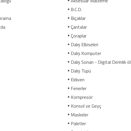
aloğu
Aksesuar Malzeme
B.C.D.
Arama
Bıçaklar
zda
Çantalar
Çoraplar
Dalış Elbiseleri
Dalış Komputer
Dalış Sonarı - Digital Derinlik ö
Dalış Tüpü
Eldiven
Fenerler
Kompresör
Konsol ve Geyç
Maskeler
Paletler