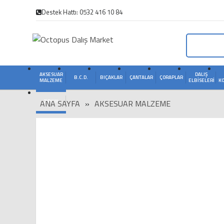
Destek Hattı: 0532 416 10 84
AKSESUAR
DALIŞ
B.C.D.
BIÇAKLAR
ÇANTALAR
ÇORAPLAR
MALZEME
ELBISELERI
K
ANA SAYFA
ZIPKIN
»
AKSESUAR MALZEME