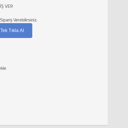
İŞ VER
ariş Verebilirsiniz.
Tek Tıkla Al
ekle