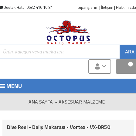
Destek Hattı: 0532 416 10 84
Siparişlerim
|
İletişim
|
Hakkımızda
ARA
0
MENU
ANA SAYFA
»
AKSESUAR MALZEME
Dive Reel - Dalış Makarası - Vortex - VX-DR50