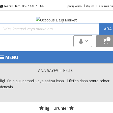
Destek Hattı: 0532 416 10 84
Siparişlerim
|
İletişim
|
Hakkımızda
ARA
0
MENU
ANA SAYFA
»
B.C.D.
İlgili ürün bulunamadı veya satışa kapalı. Lütfen daha sonra tekrar
deneyin.
İlgili Ürünler